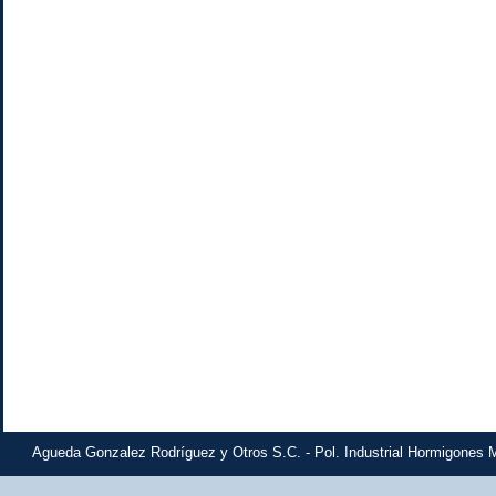
Agueda Gonzalez Rodríguez y Otros S.C. - Pol. Industrial Hormigones M